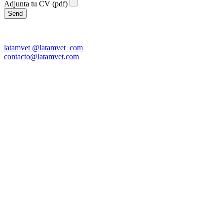
Adjunta tu CV (pdf)
latamvet
@latamvet_com
contacto@latamvet.com